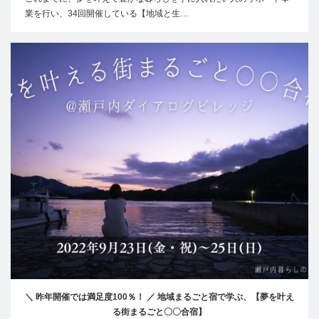
業を行い、34回開催している【地域と生…
＼ 昨年開催では満足度100％！ ／ 地域まるごと宿で学ぶ、【夢を叶え
る街まるごと〇〇合宿】