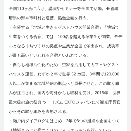
全国110ヶ所に広げ、講演やセミナー等全国で活動。46都道
府県の県や市町村と連携、協働企画を行う。
・主催する「地域と生きるゲストハウス開業合宿」「地域で
生業をつくる合宿」では、100名を超える卒業生が開業。モデ
ルとなるまちづくりの拠点や生業が全国で輩出され、成功率
が最も高いといわれる合宿といわれている。
・自らも地域活性化のため、空家を活用してカフェやゲスト
ハウスを運営、わずか２年で世界 52 カ国、3年間で120,000
人以上が集まる地域発信の拠点へと成長させた。この取り組
みが注目され、国内や海外からも取材を受け、2015年、世界
最大級の旅の祭典 ツーリズム EXPOジャパンにて観光庁長官
からその取り組みを表彰される。
・瀬戸内ダイアログをはじめ、2年で3つの拠点や企画をつく
り地域まるごと宿つくりのディレクションを行っている。