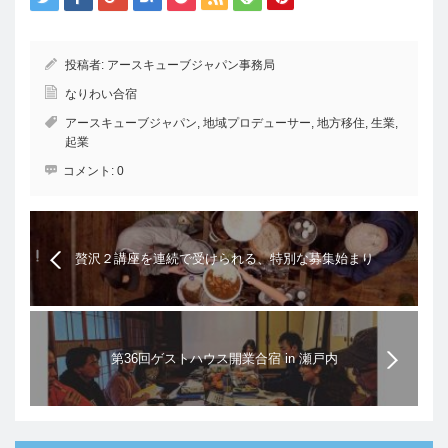
投稿者:
アースキューブジャパン事務局
なりわい合宿
アースキューブジャパン
,
地域プロデューサー
,
地方移住
,
生業
,
起業
コメント:
0
贅沢２講座を連続で受けられる、特別な募集始まり
ました
第36回ゲストハウス開業合宿 in 瀬戸内