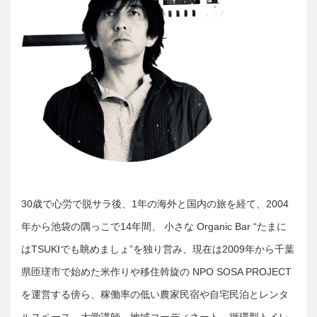
30歳で心労で脱サラ後、1年の海外と国内の旅を経て、2004
年から池袋の隅っこで14年間、 小さな Organic Bar “たまに
はTSUKIでも眺めましょ”を独り営み、現在は2009年から千葉
県匝瑳市で始めた米作りや移住斡旋の NPO SOSA PROJECT
を運営する傍ら、稼働率の低い農家民宿や自宅民泊とレンタ
ルスペース、大学講師、地域コーディネート、循環型トイレ