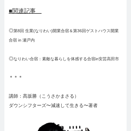
■関連記事
◎
第8回 生業(なりわい)開業合宿＆第36回ゲストハウス開業
合宿 in 瀬戸内
◎
なりわい合宿：素敵な暮らしを体感する合宿in安芸高田市
＊＊＊
講師：髙坂勝（こうさかまさる）
ダウンシフターズ〜減速して生きる〜著者