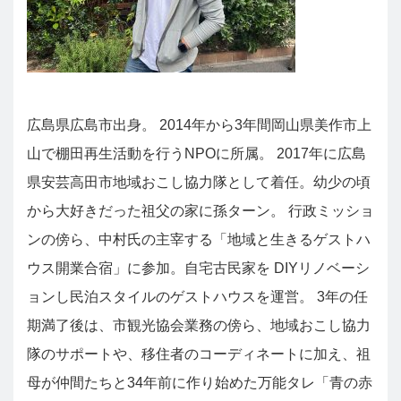
広島県広島市出身。 2014年から3年間岡山県美作市上
山で棚田再生活動を行うNPOに所属。 2017年に広島
県安芸高田市地域おこし協力隊として着任。幼少の頃
から大好きだった祖父の家に孫ターン。 行政ミッショ
ンの傍ら、中村氏の主宰する「地域と生きるゲストハ
ウス開業合宿」に参加。自宅古民家を DIYリノベーシ
ョンし民泊スタイルのゲストハウスを運営。 3年の任
期満了後は、市観光協会業務の傍ら、地域おこし協力
隊のサポートや、移住者のコーディネートに加え、祖
母が仲間たちと34年前に作り始めた万能タレ「青の赤