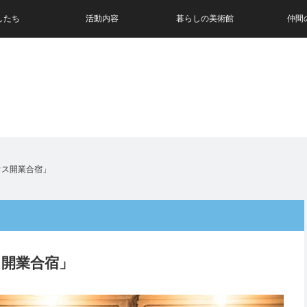
したち
活動内容
暮らしの美術館
仲間
ウス開業合宿」
ス開業合宿」