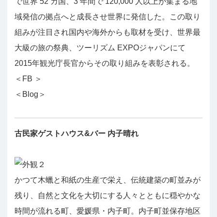
で世界 52 カ国、3 年間で 120,000 人以上が集まる地
域発信の拠点へと成長させ世界に発信した。この取り
組みが注目され国内や海外からも取材を受け、世界最
大級の旅の祭典、ツーリズム EXPOジャパンにて
2015年観光庁長官からその取り組みを表彰される。
＜
FB
＞
＜Blog＞
古民家ゲストハウス&バー 内子晴れ
かつて木蠟と和紙の生産で栄え、伝統建築の町並みが
残り、自然と文化を大切にする人々とともに穏やかな
時間が流れる町、愛媛県・内子町。内子町並保存地区