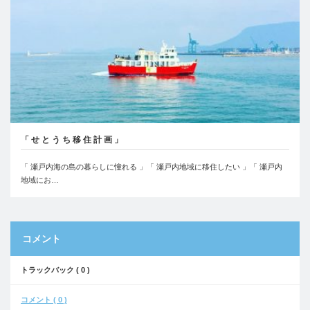
「 せ と う ち 移 住 計 画 」
「 瀬戸内海の島の暮らしに憧れる 」「 瀬戸内地域に移住したい 」「 瀬戸内
地域にお…
コメント
トラックバック ( 0 )
コメント ( 0 )