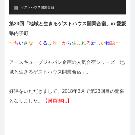
ゲストハウス開業合宿
第23回「地域と生きるゲストハウス開業合宿」in 愛媛
県内子町
〜
ち
い
さ
な
「
く
る
ま
座
」
か
ら
生
ま
れ
る
新
し
い
物
語
〜
アースキューブジャパン企画の人気合宿シリーズ「地
域と生きるゲストハウス開業合宿」。
好評をいただきまして、2018年3月で第23回目の開催
となりました。
【満員御礼】