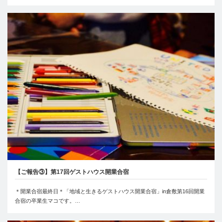
【ご報告③】第17回ゲストハウス開業合宿
＊開業合宿最終日＊「地域と生きるゲストハウス開業合宿」in倉敷第16回開業
合宿の卒業生マコです。…