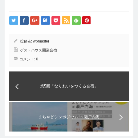
投稿者:
wpmaster
ゲストハウス開業合宿
コメント:
0
第5回「なりわいをつくる合宿」
まちやどシンポジウム in 瀬戸内海